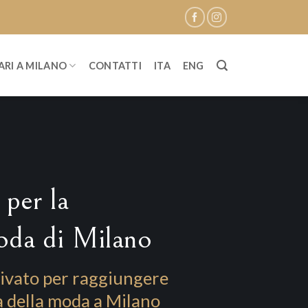
ARI A MILANO
CONTATTI
ITA
ENG
 per la
oda di Milano
privato per raggiungere
a della moda a Milano