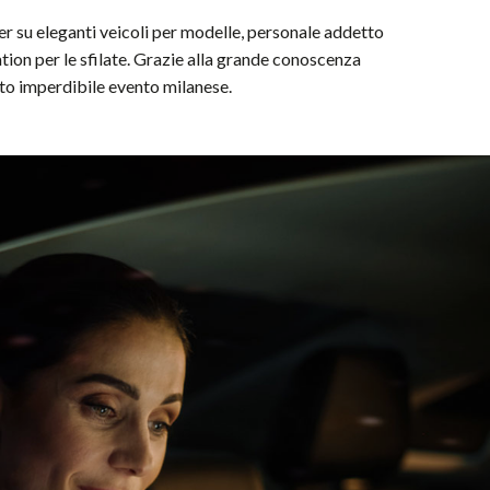
er su eleganti veicoli per modelle, personale addetto
ion per le sfilate.
Grazie alla grande conoscenza
sto imperdibile evento milanese.