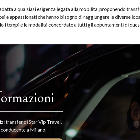
adatta a qualsiasi esigenza legata alla mobilità, proponendo transf
osi e appassionati che hanno bisogno di raggiungere le diverse locat
do i tempi e le modalità concordate a tutti gli appuntamenti di que
formazioni
izi transfer di Star Vip Travel,
n conducente a Milano.