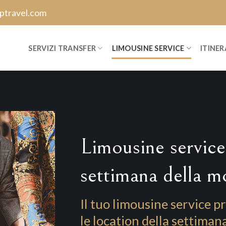
ptravel.com
SERVIZI TRANSFER
LIMOUSINE SERVICE
ITINER
Limousine service
settimana della m
Il tuo limousine service 
le location della settiman