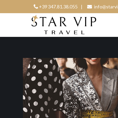
Salta
+39 347.81.38.055
|
info@starvi
ai
contenuti