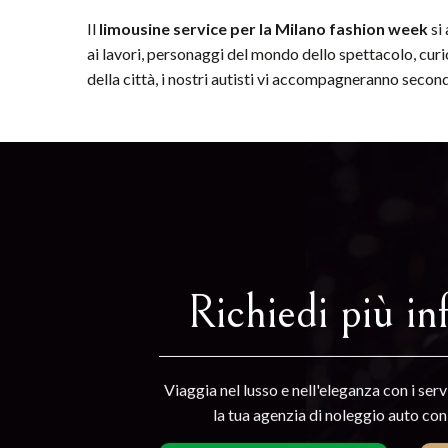
Il
limousine service per la Milano fashion week
si 
ai lavori, personaggi del mondo dello spettacolo, curi
della città, i nostri autisti vi accompagneranno secon
Richiedi più in
Viaggia nel lusso e nell'eleganza con i serv
la tua agenzia di noleggio auto co