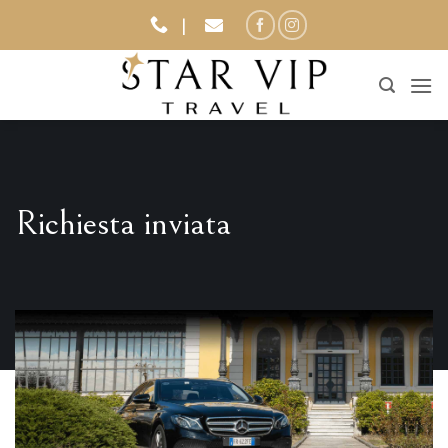
Salta
|
ai
contenuti
Richiesta inviata